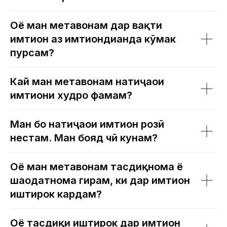
Оё ман метавонам дар вақти
имтиҳон аз имтиҳондиҳанда кӯмак
пурсам?
Кай ман метавонам натиҷаҳои
имтиҳони худро фаҳмам?
Ман бо натиҷаҳои имтиҳон розӣ
нестам. Ман бояд чӣ кунам?
Оё ман метавонам тасдиқнома ё
шаҳодатнома гирам, ки дар имтиҳон
иштирок кардам?
Оё тасдиқи иштирок дар имтиҳон