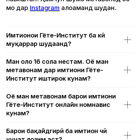
мо дар
Instagram
алоқаманд шудан.
Имтиҳонҳои Гёте-Институт ба кӣ
муқаррар шудаанд?
Ман ҳоло 16 сола нестам. Оё ман
метавонам дар имтиҳони Гёте-
Институт иштирок кунам?
Оё ман метавонам барои имтиҳони
Гёте-Институт онлайн номнавис
кунам?
Барои бақайдгирӣ ба имтиҳон чӣ
ҳуҷҷат лозим аст?