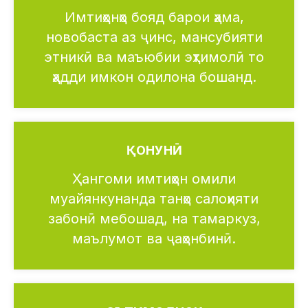
Имтиҳонҳо бояд барои ҳама,
новобаста аз ҷинс, мансубияти
этникӣ ва маъюбии эҳтимолӣ то
ҳадди имкон одилона бошанд.
ҚОНУНӢ
Ҳангоми имтиҳон омили
муайянкунанда танҳо салоҳияти
забонӣ мебошад, на тамаркуз,
маълумот ва ҷаҳонбинӣ.