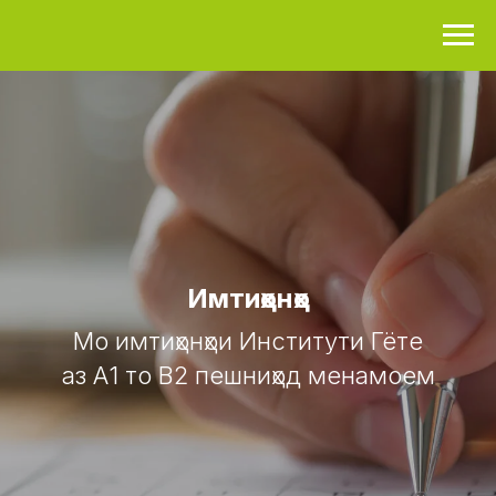
Имтиҳонҳо
Мо имтиҳонҳои Институти Гёте
аз А1 то В2 пешниҳод менамоем