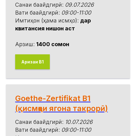
Санаи бақайдгирӣ:
09.07.2026
Вақти бақайдгирӣ:
09:00-11:00
Имтиҳон (ҳама қисмҳо):
дар
квитансия нишон аст
Арзиш:
1400 сомонӣ
Аризаи В1
Goethe-Zertifikat B1
(қисмҳои ягона такрорӣ)
Санаи бақайдгирӣ:
10.07.2026
Вақти бақайдгирӣ:
09:00-11:00