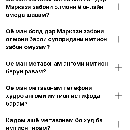
Маркази забони олмонӣ ё онлайн
омода шавам?
Оё ман бояд дар Маркази забони
олмонӣ барои супоридани имтиҳон
забон омӯзам?
Оё ман метавонам ҳангоми имтиҳон
берун равам?
Оё ман метавонам телефони
худро ҳангоми имтиҳон истифода
барам?
Кадом ашё метавонам бо худ ба
имтиҳон гирам?