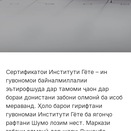
Сертификатҳои Институти Гёте – ин
гувоҳномҳои байналмиллалии
эътирофшуда дар тамоми ҷаҳон дар
бораи донистани забони олмонӣ ба ҳисоб
мераванд. Ҳоло барои гирифтани
гувоҳномаи Институти Гёте ба ягонҷо
рафтани Шумо лозим нест. Маркази