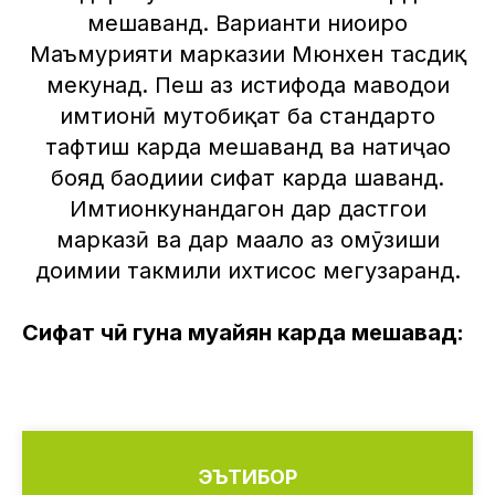
мешаванд. Варианти ниҳоиро
Маъмурияти марказии Мюнхен тасдиқ
мекунад. Пеш аз истифода маводҳои
имтиҳонӣ мутобиқат ба стандартҳо
тафтиш карда мешаванд ва натиҷаҳо
бояд баҳодиҳии сифат карда шаванд.
Имтиҳонкунандагон дар дастгоҳи
марказӣ ва дар маҳалҳо аз омӯзиши
доимии такмили ихтисос мегузаранд.
Сифат чӣ гуна муайян карда мешавад:
ЭЪТИБОР