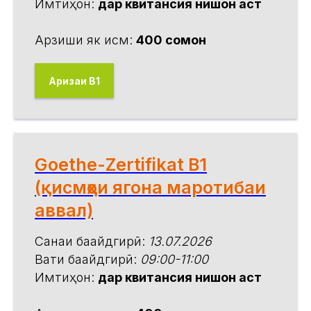
Имтиҳон:
дар квитансия нишон аст
Арзиши як қисм:
400 сомонӣ
Аризаи В1
Goethe-Zertifikat B1
(қисмҳои ягона маротибаи
аввал)
Санаи бақайдгирӣ:
13.07.2026
Вақти бақайдгирӣ:
09:00-11:00
Имтиҳон:
дар квитансия нишон аст