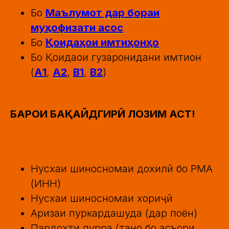
Бо
Маълумот дар бораи
муҳофизати асос
Бо
Қоидаҳои имтиҳонҳо
Бо Қоидаҳои гузаронидани имтиҳон
(
А1
,
А2
,
В1
,
В2
)
БАРОИ БАҚАЙДГИРӢ ЛОЗИМ АСТ!
Нусхаи шиносномаи дохилӣ бо РМА
(ИНН)
Нусхаи шиносномаи хориҷӣ
Аризаи пуркардашуда (дар поён)
Пардохти пурра (танҳо бо асъори