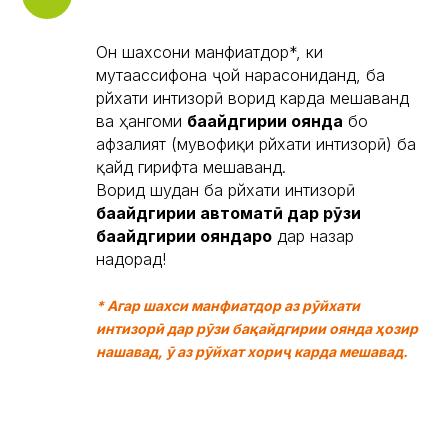
Он шахсони манфиатдор*, ки
мутаассифона ҷой нарасониданд, ба
рӯйхати интизорӣ ворид карда мешаванд
ва ҳангоми
бақайдгирии оянда
бо
афзалият (мувофиқи рӯйхати интизорӣ) ба
қайд гирифта мешаванд.
Ворид шудан ба рӯйхати интизорӣ
бақайдгирии автоматӣ дар рӯзи
бақайдгирии ояндаро
дар назар
надорад!
* Агар шахси манфиатдор аз рӯйхати
интизорӣ дар рӯзи бақайдгирии оянда ҳозир
нашавад, ӯ аз рӯйхат хориҷ карда мешавад.