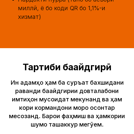
миллӣ, ё бо коди QR бо 1,1%-и
хизмат)
Тартиби бақайдгирӣ
Ин қадамҳо ҳам ба суръат бахшидани
раванди бақайдгирии довталабони
имтиҳон мусоидат мекунанд ва ҳам
кори кормандони моро осонтар
месозанд. Барои фаҳмиш ва ҳамкории
шумо ташаккур мегӯем.