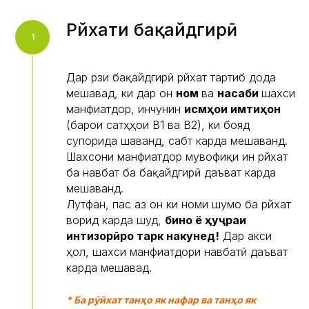
Рӯйхати бақайдгирӣ
Дар рӯзи бақайдгирӣ рӯйхат тартиб дода
мешавад, ки дар он
ном
ва
насаби
шахси
манфиатдор, инчунин
қисмҳои имтиҳон
(барои сатҳҳои B1 ва B2), ки бояд
супорида шаванд, сабт карда мешаванд.
Шахсони манфиатдор мувофиқи ин рӯйхат
ба навбат ба бақайдгирӣ даъват карда
мешаванд.
Лутфан, пас аз он ки номи шумо ба рӯйхат
ворид карда шуд,
бино ё ҳуҷраи
интизорӣро тарк накунед!
Дар акси
ҳол, шахси манфиатдори навбатӣ даъват
карда мешавад.
* Ба рӯйхат танҳо як нафар ва танҳо як