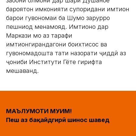
забони олмонӣ дар шаҳри Душанбе
бароятон имконияти супоридани имтиҳон
барои гувоҳномаи ба Шумо зарурро
пешниҳод менамояд. Имтиҳонҳо дар
Маркази мо аз тарафи
имтиҳонгирандагони боихтисос ва
гувоҳномадошта таҳти назорати ҷиддӣ аз
ҷониби Институти Гёте гирифта
мешаванд.
МАЪЛУМОТИ МУҲИМ!
Пеш аз бақайдгирӣ шинос шавед