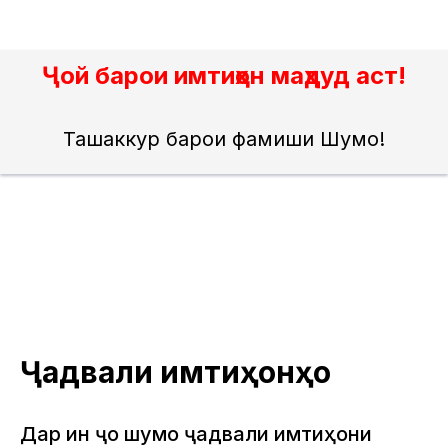
Ҷой барои имтиҳон маҳдуд аст!
Ташаккур барои фаҳмиши Шумо!
Ҷадвали имтиҳонҳо
Дар ин ҷо шумо ҷадвали имтиҳони