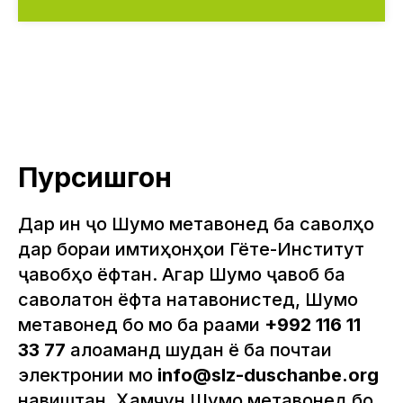
Пурсишгон
Дар ин ҷо Шумо метавонед ба саволҳо
дар бораи имтиҳонҳои Гёте-Институт
ҷавобҳо ёфтан. Агар Шумо ҷавоб ба
саволатон ёфта натавонистед, Шумо
метавонед бо мо ба рақами
+992 116 11
33 77
алоқаманд шудан ё ба почтаи
электронии мо
info@slz-duschanbe.org
навиштан. Ҳамчун Шумо метавонед бо