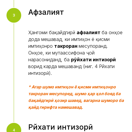
Афзалият
Ҳангоми бақайдгирӣ
афзалият
ба онҳое
дода мешавад, ки имтиҳон ё қисми
имтиҳонро
такроран
месупоранд.
Онҳое, ки мутаассифона ҷой
нарасониданд, ба
рӯйхати интизорӣ
ворид карда мешаванд (ниг. 4 Рӯйхати
интизорӣ).
* Агар шумо имтиҳон ё қисми имтиҳонро
такроран месупоред, шумо ҳар ҳол бояд ба
бақайдгирӣ ҳозир шавед, вагарна шуморо ба
қайд гирифта намешавад.
Рӯйхати интизорӣ